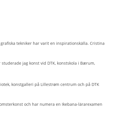
afiska tekniker har varit en inspirationskälla. Cristina
år studerade jag konst vid DTK, konstskola i Bærum,
liotek, konstgalleri på Lillestrøm centrum och på DTK
 blomsterkonst och har numera en Ikebana-lärarexamen