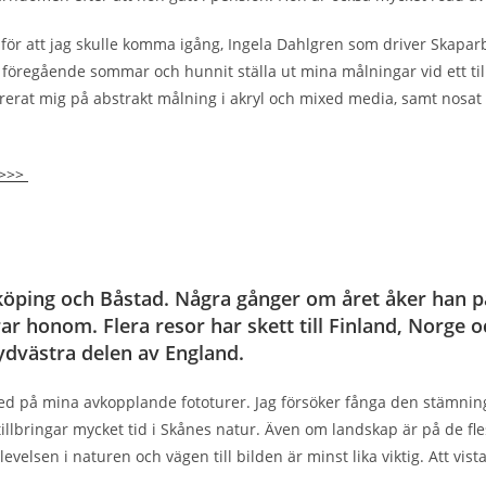
ör, för att jag skulle komma igång, Ingela Dahlgren som driver Skapa
föregående sommar och hunnit ställa ut mina målningar vid ett till
erat mig på abstrakt målning i akryl och mixed media, samt nosat li
 >>>
öping och Båstad. Några gånger om året åker han på f
 honom. Flera resor har skett till Finland, Norge och
ydvästra delen av England.
d på mina avkopplande fototurer. Jag försöker fånga den stämnin
illbringar mycket tid i Skånes natur. Även om landskap är på de fles
evelsen i naturen och vägen till bilden är minst lika viktig. Att vis