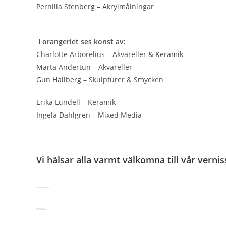
Pernilla Stenberg – Akrylmålningar
I orangeriet ses konst av:
Charlotte Arborelius – Akvareller & Keramik
Marta Andertun – Akvareller
Gun Hallberg – Skulpturer & Smycken
Erika Lundell – Keramik
Ingela Dahlgren – Mixed Media
Vi hälsar alla varmt välkomna till vår vern
Utställningens öppettider
Vernissage:
Skärtorsdag 17 april kl 17-19
Långfredag 18 april kl 12-16
Påskafton 19 april kl 12-16
Påskdagen 20 april kl 12-16
Annandag Påsk 21 april kl 12-16