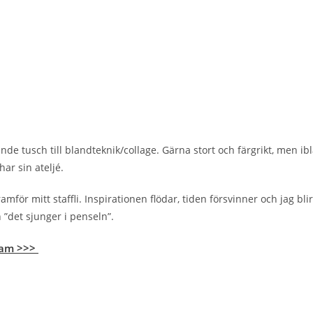
ande tusch till blandteknik/collage. Gärna stort och färgrikt, men ibl
har sin ateljé.
amför mitt staffli. Inspirationen flödar, tiden försvinner och jag bli
ch ”det sjunger i penseln”.
ram >>>