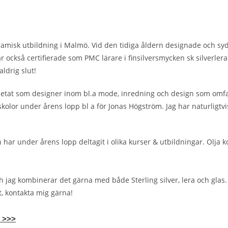
keramisk utbildning i Malmö. Vid den tidiga åldern designade och s
r också certifierade som PMC lärare i finsilversmycken sk silverlera.
aldrig slut!
arbetat som designer inom bl.a mode, inredning och design som omfa
olor under årens lopp bl a för Jonas Högström. Jag har naturligtvi
r under årens lopp deltagit i olika kurser & utbildningar. Olja k
 jag kombinerar det gärna med både Sterling silver, lera och glas. 
t, kontakta mig gärna!
m >>>