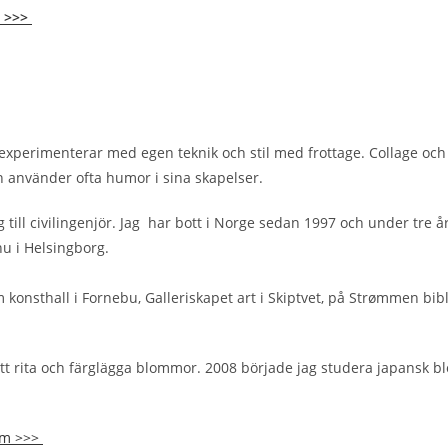
m >>>
experimenterar med egen teknik och stil med frottage. Collage och gr
on använder ofta humor i sina skapelser.
till civilingenjör. Jag har bott i Norge sedan 1997 och under tre 
 nu i Helsingborg.
m konsthall i Fornebu, Galleriskapet art i Skiptvet, på Strømmen bib
att rita och färglägga blommor. 2008 började jag studera japansk
ram >>>