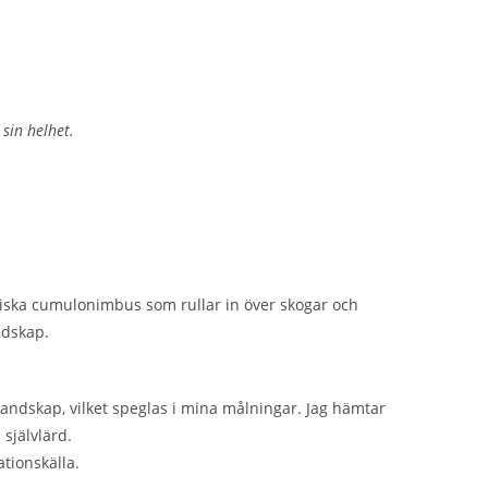
 sin helhet.
iska cumulonimbus som rullar in över skogar och
andskap.
landskap, vilket speglas i mina målningar. Jag hämtar
 självlärd.
ationskälla.