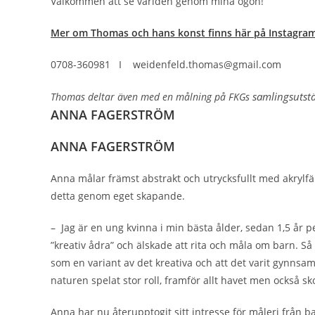
Välkommen att se världen genom mina ögon!
Mer om Thomas och hans konst finns här på Instagra
0708-360981 I weidenfeld.thomas@gmail.com
samlingsutstä
Thomas deltar även med en målning på FKGs
ANNA FAGERSTRÖM
ANNA FAGERSTRÖM
Anna målar främst abstrakt och utrycksfullt med akrylfär
detta genom eget skapande.
– Jag är en ung kvinna i min bästa ålder, sedan 1,5 år
”kreativ ådra” och älskade att rita och måla om barn. S
som en variant av det kreativa och att det varit gynns
naturen spelat stor roll, framför allt havet men också s
Anna har nu återupptogit sitt intresse för måleri från 