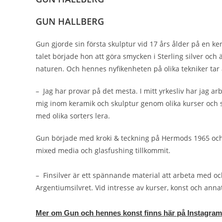
GUN HALLBERG
Gun gjorde sin första skulptur vid 17 års ålder på en 
talet började hon att göra smycken i Sterling silver och ä
naturen. Och hennes nyfikenheten på olika tekniker tar 
– Jag har provar på det mesta. I mitt yrkesliv har jag 
mig inom keramik och skulptur genom olika kurser och sk
med olika sorters lera.
Gun började med kroki & teckning på Hermods 1965 och ha
mixed media och glasfushing tillkommit.
– Finsilver är ett spännande material att arbeta med och
Argentiumsilvret. Vid intresse av kurser, konst och anna
Mer om Gun och hennes konst finns här på Instagra