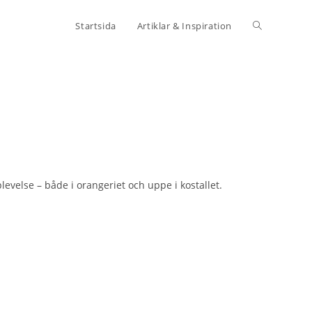
Slå
Startsida
Artiklar & Inspiration
på/av
webbplatssö
velse – både i orangeriet och uppe i kostallet.