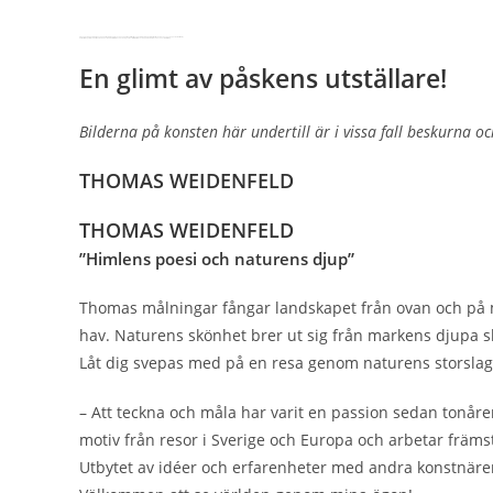
Vi ses på Lindåkers Gård hos Skaparbubblan på Ryavägen 424 i Gantofta strax söder om Helsingborg (kör mot Rydebäck och sväng av mot Vallåkra).
Caféet i orangeriet och butiken med konstnärsmaterial på ovanvåningen i Kostallet håller också öppet under påskens konstutställning.
En glimt av påskens utställare!
Bilderna på konsten här undertill är i vissa fall beskurna och
THOMAS WEIDENFELD
THOMAS WEIDENFELD
”Himlens poesi och naturens djup”
Thomas målningar fångar landskapet från ovan och på 
hav. Naturens skönhet brer ut sig från markens djupa s
Låt dig svepas med på en resa genom naturens storsla
– Att teckna och måla har varit en passion sedan tonåre
motiv från resor i Sverige och Europa och arbetar främst i
Utbytet av idéer och erfarenheter med andra konstnärer,