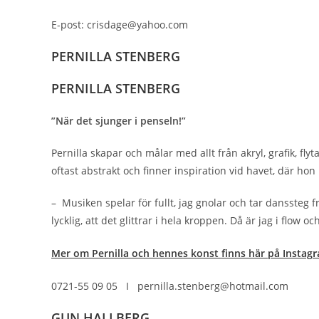
E-post: crisdage@yahoo.com
PERNILLA STENBERG
PERNILLA STENBERG
”När det sjunger i penseln!”
Pernilla skapar och målar med allt från akryl, grafik, flyt
oftast abstrakt och finner inspiration vid havet, där hon 
– Musiken spelar för fullt, jag gnolar och tar danssteg fr
lycklig, att det glittrar i hela kroppen. Då är jag i flow o
Mer om Pernilla och hennes konst finns här på Instag
0721-55 09 05 I pernilla.stenberg@hotmail.com
GUN HALLBERG