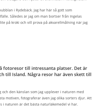
rbubblan i Rydebäck. Jag har här så gott som
fälle. Således är jag om man bortser från Ingelas
te på kroki och vill prova på akvarellmålning när jag
otoresor till intressanta platser. Det är
 till Island. Några resor har även skett till
g och den känslan som jag upplever i naturen med
ta motiven, fotograferar även jag olika sorters djur. Att
tas i naturen är det bästa naturläkemedel vi har.