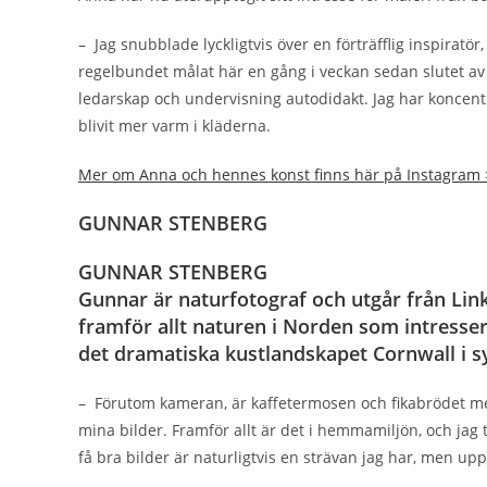
– Jag snubblade lyckligtvis över en förträfflig inspirat
regelbundet målat här en gång i veckan sedan slutet av 
ledarskap och undervisning autodidakt. Jag har koncentr
blivit mer varm i kläderna.
Mer om Anna och hennes konst finns här på Instagram
GUNNAR STENBERG
GUNNAR STENBERG
Gunnar är naturfotograf och utgår från Link
framför allt naturen i Norden som intresserar
det dramatiska kustlandskapet Cornwall i s
– Förutom kameran, är kaffetermosen och fikabrödet me
mina bilder. Framför allt är det i hemmamiljön, och jag t
få bra bilder är naturligtvis en strävan jag har, men uppl