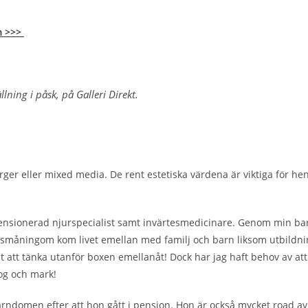
m >>>
llning i påsk,
på Galleri Direkt.
ger eller mixed media. De rent estetiska värdena är viktiga för hen
 pensionerad njurspecialist samt invärtesmedicinare. Genom min bar
å småningom kom livet emellan med familj och barn liksom utbildning
amt att tänka utanför boxen emellanåt! Dock har jag haft behov av 
kog och mark!
barndomen efter att hon gått i pension. Hon är också mycket road av